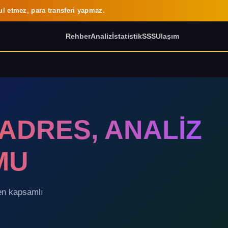
ul etmez, para transferi yapmaz.
Rehber
Analiz
İstatistik
SSS
Ulaşım
 ADRES, ANALİZ
MU
 en kapsamlı