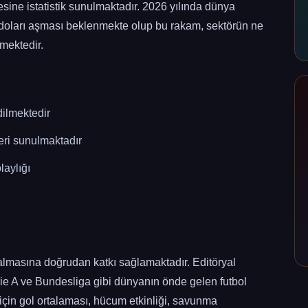
esine istatistik sunulmaktadır. 2026 yılında dünya
 doları aşması beklenmekte olup bu rakam, sektörün ne
mektedir.
dilmektedir
leri sunulmaktadır
laylığı
lar almasına doğrudan katkı sağlamaktadır. Editöryal
ie A ve Bundesliga gibi dünyanın önde gelen futbol
 için gol ortalaması, hücum etkinliği, savunma